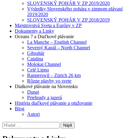
SLOVENSKÝ POHÁR V ZP 2019/2020
Výsledky Slovenského pohára v zimnom plávaní
2019/2020
SLOVENSKÝ POHÁR V ZP 2018/2019
Majstrovstvá Sveta a Európy v ZP
Dokumenty a Linky
Oceans 7 a Diaľkové plávanie
La Manche – English Channel
Severný Kanál – North Channel
Gibraltár
Catalina
Molokai Channel
Celé Lipno
Rapperswil – Zürich 26 km
Rôzne plavby vo svete
Dialkové plávanie na Slovensku
Dunaj
Priehrady a jazerá
História diaľkové plávanie a otužovanie
Blog
Autori
Hľadať: