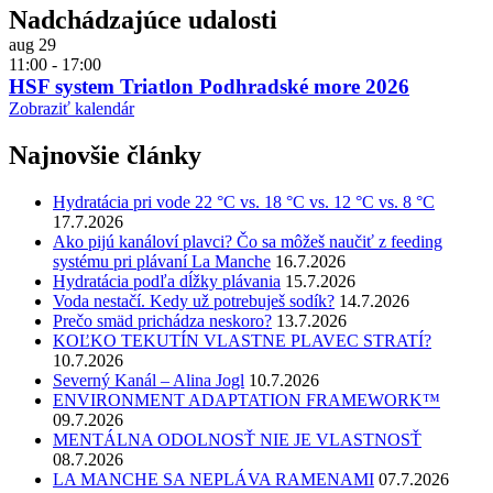
Nadchádzajúce udalosti
aug
29
11:00
-
17:00
HSF system Triatlon Podhradské more 2026
Zobraziť kalendár
Najnovšie články
Hydratácia pri vode 22 °C vs. 18 °C vs. 12 °C vs. 8 °C
17.7.2026
Ako pijú kanáloví plavci? Čo sa môžeš naučiť z feeding
systému pri plávaní La Manche
16.7.2026
Hydratácia podľa dĺžky plávania
15.7.2026
Voda nestačí. Kedy už potrebuješ sodík?
14.7.2026
Prečo smäd prichádza neskoro?
13.7.2026
KOĽKO TEKUTÍN VLASTNE PLAVEC STRATÍ?
10.7.2026
Severný Kanál – Alina Jogl
10.7.2026
ENVIRONMENT ADAPTATION FRAMEWORK™
09.7.2026
MENTÁLNA ODOLNOSŤ NIE JE VLASTNOSŤ
08.7.2026
LA MANCHE SA NEPLÁVA RAMENAMI
07.7.2026