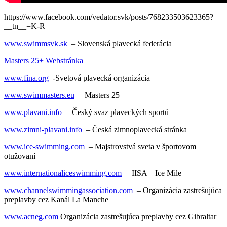
https://www.facebook.com/vedator.svk/posts/768233503623365?
__tn__=K-R
www.swimmsvk.sk
– Slovenská plavecká federácia
Masters 25+ Webstránka
www.fina.org
-Svetová plavecká organizácia
www.swimmasters.eu
– Masters 25+
www.plavani.info
– Český svaz plaveckých sportů
www.zimni-plavani.info
– Česká zimnoplavecká stránka
www.ice-swimming.com
– Majstrovstvá sveta v športovom
otužovaní
www.internationaliceswimming.com
– IISA – Ice Mile
www.channelswimmingassociation.com
– Organizácia zastrešujúca
preplavby cez Kanál La Manche
www.acneg.com
Organizácia zastrešujúca preplavby cez Gibraltar