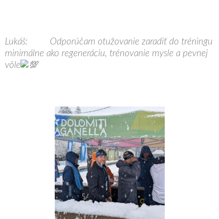
Lukáš: Odporúčam otužovanie zaradiť do tréningu
minimálne ako regeneráciu, trénovanie mysle a pevnej
vôle