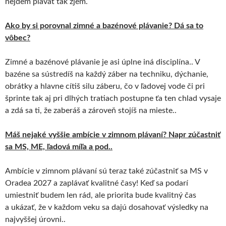
nejdem plávať tak zjem.
Ako by si porovnal zimné a bazénové plávanie? Dá sa to
vôbec?
Zimné a bazénové plávanie je asi úplne iná disciplína.. V
bazéne sa sústredíš na každý záber na techniku, dýchanie,
obrátky a hlavne cítiš silu záberu, čo v ľadovej vode či pri
šprinte tak aj pri dlhých tratiach postupne ťa ten chlad vysaje
a zdá sa ti, že zaberáš a zároveň stojíš na mieste..
Máš nejaké vyššie ambície v zimnom plávaní? Napr zúčastniť
sa MS, ME, ľadová míľa a pod..
Ambície v zimnom plávaní sú teraz také zúčastniť sa MS v
Oradea 2027 a zaplávať kvalitné časy! Keď sa podarí
umiestniť budem len rád, ale priorita bude kvalitný čas
a ukázať, že v každom veku sa dajú dosahovať výsledky na
najvyššej úrovni..