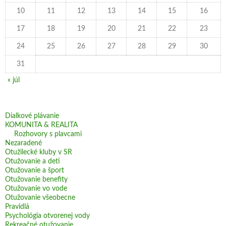
10
11
12
13
14
15
16
17
18
19
20
21
22
23
24
25
26
27
28
29
30
31
« júl
Dialkové plávanie
KOMUNITA & REALITA
Rozhovory s plavcami
Nezaradené
Otužilecké kluby v SR
Otužovanie a deti
Otužovanie a šport
Otužovanie benefity
Otužovanie vo vode
Otužovanie všeobecne
Pravidlá
Psychológia otvorenej vody
Rekreačné otužovanie