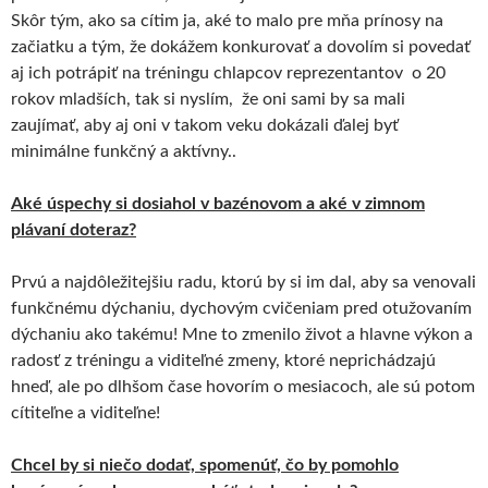
Skôr tým, ako sa cítim ja, aké to malo pre mňa prínosy na
začiatku a tým, že dokážem konkurovať a dovolím si povedať
aj ich potrápiť na tréningu chlapcov reprezentantov o 20
rokov mladších, tak si nyslím, že oni sami by sa mali
zaujímať, aby aj oni v takom veku dokázali ďalej byť
minimálne funkčný a aktívny..
Aké úspechy si dosiahol v bazénovom a aké v zimnom
plávaní doteraz?
Prvú a najdôležitejšiu radu, ktorú by si im dal, aby sa venovali
funkčnému dýchaniu, dychovým cvičeniam pred otužovaním
dýchaniu ako takému! Mne to zmenilo život a hlavne výkon a
radosť z tréningu a viditeľné zmeny, ktoré neprichádzajú
hneď, ale po dlhšom čase hovorím o mesiacoch, ale sú potom
cítiteľne a viditeľne!
Chcel by si niečo dodať, spomenúť, čo by pomohlo