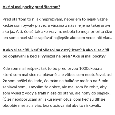
Aké si mal pocity pred štartom?
Pred štartom to nijak neprežívam, neberiem to nejak vážne,
keďže som bývalý plavec a väčšina z nás nie je na takej úrovni
ako ja.. A tí, čo sú tak ako vravím, nebola to moja priorita čiže
len som chcel stále zaplávať najlepšie ako som vedel nič viac..
A ako si sa cítil, keď si vliezol na ostrý štart? A ako si sa cítil
po doplávaní a keď si vyliezol na breh? Aké si mal pocity?
Kde som mal rešpekt tak to bo pred prvou 1000ckou,na
ktorú som mal síce na plávané, ale vôbec som neotužoval, asi
2x som pošiel do kade, čo mám na balkóne možno na 5 min..
zaplával som ju myslím že dobre, ale mal som čo robiť, aby
som vyšiel z vody a trafil nieže do stanu, ale nohy do šľapiek..
(Čiže neodporúčam ani skúseným otužilcom keď sú dlhšie
obdobie mesiac a viac bez otužovania) aby to riskovali..