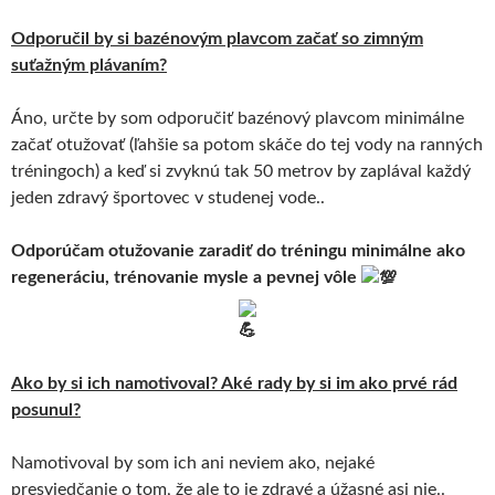
Odporučil by si bazénovým plavcom začať so zimným
suťažným plávaním?
Áno, určte by som odporučiť bazénový plavcom minimálne
začať otužovať (ľahšie sa potom skáče do tej vody na ranných
tréningoch) a keď si zvyknú tak 50 metrov by zaplával každý
jeden zdravý športovec v studenej vode..
Odporúčam otužovanie zaradiť do tréningu minimálne ako
regeneráciu, trénovanie mysle a pevnej vôle
Ako by si ich namotivoval? Aké rady by si im ako prvé rád
posunul?
Namotivoval by som ich ani neviem ako, nejaké
presviedčanie o tom, že ale to je zdravé a úžasné asi nie..