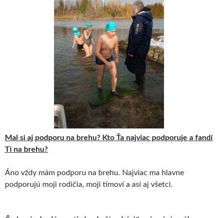
Mal si aj podporu na brehu? Kto Ťa najviac podporuje a fandí
Ti na brehu?
Áno vždy mám podporu na brehu. Najviac ma hlavne
podporujú moji rodičia, moji tímoví a asi aj všetci.