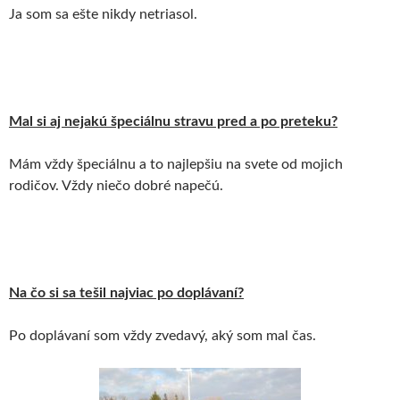
Ja som sa ešte nikdy netriasol.
Mal si aj nejakú špeciálnu stravu pred a po preteku?
Mám vždy špeciálnu a to najlepšiu na svete od mojich
rodičov. Vždy niečo dobré napečú.
Na čo si sa tešil najviac po doplávaní?
Po doplávaní som vždy zvedavý, aký som mal čas.