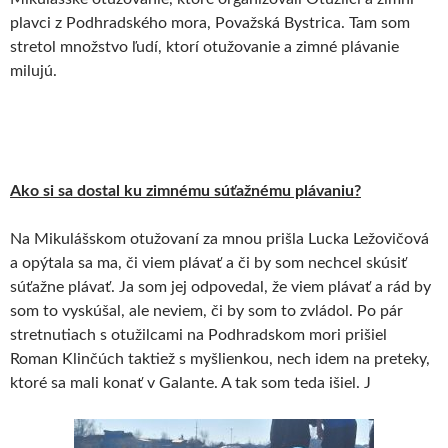
plavci z Podhradského mora, Považská Bystrica. Tam som
stretol množstvo ľudí, ktorí otužovanie a zimné plávanie
milujú.
Ako si sa dostal ku zimnému súťažnému plávaniu?
Na Mikulášskom otužovaní za mnou prišla Lucka Ležovičová
a opýtala sa ma, či viem plávať a či by som nechcel skúsiť
súťažne plávať. Ja som jej odpovedal, že viem plávať a rád by
som to vyskúšal, ale neviem, či by som to zvládol. Po pár
stretnutiach s otužilcami na Podhradskom mori prišiel
Roman Klinčúch taktiež s myšlienkou, nech idem na preteky,
ktoré sa mali konať v Galante. A tak som teda išiel. J