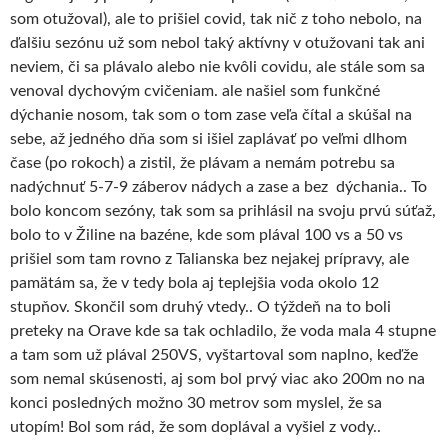
som otužoval), ale to prišiel covid, tak nič z toho nebolo, na
ďalšiu sezónu už som nebol taký aktívny v otužovani tak ani
neviem, či sa plávalo alebo nie kvôli covidu, ale stále som sa
venoval dychovým cvičeniam. ale našiel som funkčné
dýchanie nosom, tak som o tom zase veľa čítal a skúšal na
sebe, až jedného dňa som si išiel zaplávať po veľmi dlhom
čase (po rokoch) a zistil, že plávam a nemám potrebu sa
nadýchnuť 5-7-9 záberov nádych a zase a bez dýchania.. To
bolo koncom sezóny, tak som sa prihlásil na svoju prvú súťaž,
bolo to v Žiline na bazéne, kde som plával 100 vs a 50 vs
prišiel som tam rovno z Talianska bez nejakej prípravy, ale
pamätám sa, že v tedy bola aj teplejšia voda okolo 12
stupňov. Skončil som druhý vtedy.. O týždeň na to boli
preteky na Orave kde sa tak ochladilo, že voda mala 4 stupne
a tam som už plával 250VS, vyštartoval som naplno, keďže
som nemal skúsenosti, aj som bol prvý viac ako 200m no na
konci posledných možno 30 metrov som myslel, že sa
utopím! Bol som rád, že som doplával a vyšiel z vody..