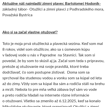
Aktuálne náš najmladší zimný plavec Bartolomej Hodoník-
základný tábor- Otužilci a zimní plavci z Podhradského mora,
Považská Bystrica
Ako si sa začal vlastne otužovať?
Toto je moja prvá otužilecká a plavecká sezóna. Keď som mal
8 rokov, videl som otužilcov, ako sa s úsmevom kúpu
v ľadovej vode u nás v Papradne na Stavnici. Tak som si
povedal, že by som to skúsil aj ja. Začal som teda s prípravou,
pretože aj otužovanie má svoje pravidlá, ktoré treba
dodržiavať, čo som postupne zisťoval. Doma som sa
sprchoval iba studenou vodou a vonku som sa kúpal od leta
až do zimy. Vždy som sa kúpal iba sám a rodičia stáli na brehu
a mrzli. Nebola to pre mňa veľká zábava byť sám vo vode
a preto rodičia hľadali na internete rôzne informácie
o otužovaní. Všetko sa zmenilo až 6.12.2025, keď sa konalo
Mikulášske otužovanie, ktoré organizovali Otužilci a zimní