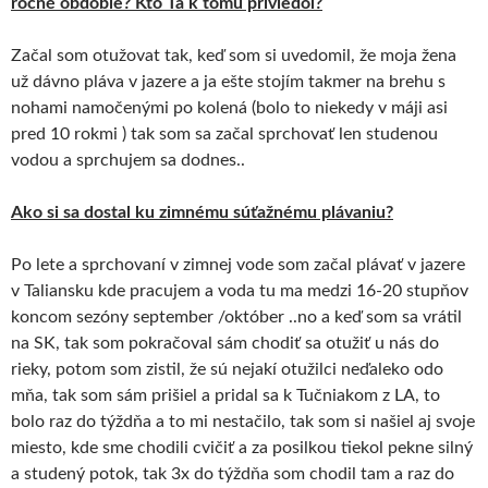
ročné obdobie? Kto Ťa k tomu priviedol?
Začal som otužovat tak, keď som si uvedomil, že moja žena
už dávno pláva v jazere a ja ešte stojím takmer na brehu s
nohami namočenými po kolená (bolo to niekedy v máji asi
pred 10 rokmi ) tak som sa začal sprchovať len studenou
vodou a sprchujem sa dodnes..
Ako si sa dostal ku zimnému súťažnému plávaniu?
Po lete a sprchovaní v zimnej vode som začal plávať v jazere
v Taliansku kde pracujem a voda tu ma medzi 16-20 stupňov
koncom sezóny september /október ..no a keď som sa vrátil
na SK, tak som pokračoval sám chodiť sa otužiť u nás do
rieky, potom som zistil, že sú nejakí otužilci neďaleko odo
mňa, tak som sám prišiel a pridal sa k Tučniakom z LA, to
bolo raz do týždňa a to mi nestačilo, tak som si našiel aj svoje
miesto, kde sme chodili cvičiť a za posilkou tiekol pekne silný
a studený potok, tak 3x do týždňa som chodil tam a raz do