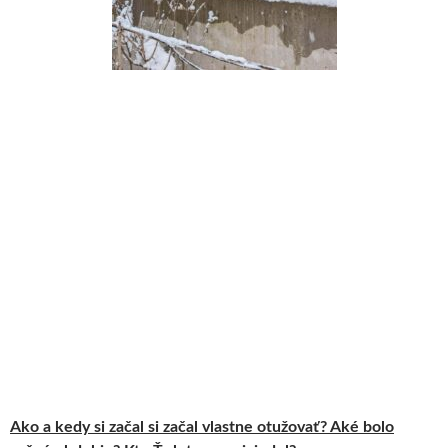
Ako a kedy si začal si začal vlastne otužovať? Aké bolo