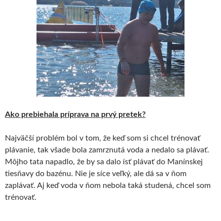
Ako prebiehala príprava na prvý pretek?
Najväčší problém bol v tom, že keď som si chcel trénovať
plávanie, tak všade bola zamrznutá voda a nedalo sa plávať.
Môjho tata napadlo, že by sa dalo ísť plávať do Manínskej
tiesňavy do bazénu. Nie je síce veľký, ale dá sa v ňom
zaplávať. Aj keď voda v ňom nebola taká studená, chcel som
trénovať.