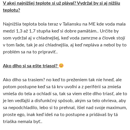
V akej najnižšej teplote si už plával? Vydržal by si aj nižšiu
teplotu?
Najnižšia teplota bola teraz v Taliansku na ME kde voda mala
medzi 1,3 až 1,7 stupňa keď si dobre pamätám.. Určite by
som vydržal aj v chladnejšej, keď voda zamrzne a človek stojí
v tom ľade, tak je asi chladnejšia, aj keď nepláva a nebol by to
problém sa na to pripraviť..
Ako dlho si sa ešte triasol?
Ako dlho sa trasiem? no keď to preženiem tak nie hneď, ale
potom postupne keď sa tá krv uvoľní a z periférií sa zmieša
vmieša do tela a ochladí sa, tak sa viem ešte dlho triasť, ale to
je len vedľajší a disfunkčný spôsob, akým sa telo ohrieva, aby
sa nepodchladilo, lebo si to prehnal, išiel nad svoje maximum,
proste ego, inak keď ideš na to postupne a pridávaš by tá
triaška nemala byť..