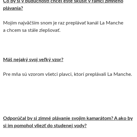
Čo by si v budúcnosti chcel ešte skúsiť v rámci zimného
plávania?
Mojím najväčším snom je raz preplávať kanál La Manche
a chcem sa stále zlepšovať.
Máš nejaký svoj veľký vzor?
Pre mňa sú vzorom všetci plavci, ktorí preplávali La Manche.
Odporúčal by si zimné plávanie svojim kamarátom? A ako by
si im pomohol vliezť do studenej vody?