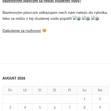
bazénovým plavcom sa nebáť studenej vody?
Bazénovým plavcom odkazujem nech nám nelezú do rybníka,
lebo sa môžu v tej studenej vode popáliť
Dakujeme za rozhovor
AUGUST 2026
Po
Ut
St
Št
Pi
So
Ne
1
2
3
4
5
6
7
8
9