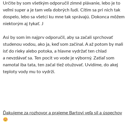
Určite by som všetkým odporučil zimné plávanie, lebo je to
veľmi super a je tam veľa dobrých ľudí. Cítim sa pri nich tak
dospelo, lebo sa všetci ku mne tak správajú. Dokonca môžem
niektorým aj tykať. J
Asi by som im najprv odporučil, aby sa začali sprchovať
studenou vodou, ako ja, keď som začínal. A až potom by mali
ísť do rieky alebo potoka, a hlavne vydržať ten chlad
a nevzdávať sa. Ten pocit vo vode je výborný. Zatiaľ som
namotal iba tata, ten začal tiež otužovať. Uvidíme, do akej
teploty vody mu to vydrží.
Ďakujeme za rozhovor a prajeme Bartovi veľa síl a úspechov