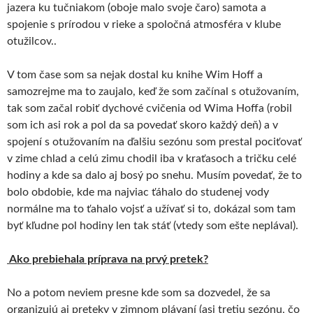
jazera ku tučniakom (oboje malo svoje čaro) samota a
spojenie s prírodou v rieke a spoločná atmosféra v klube
otužilcov..
V tom čase som sa nejak dostal ku knihe Wim Hoff a
samozrejme ma to zaujalo, keď že som začínal s otužovaním,
tak som začal robiť dychové cvičenia od Wima Hoffa (robil
som ich asi rok a pol da sa povedať skoro každý deň) a v
spojení s otužovaním na ďalšiu sezónu som prestal pociťovať
v zime chlad a celú zimu chodil iba v kraťasoch a tričku celé
hodiny a kde sa dalo aj bosý po snehu. Musím povedať, že to
bolo obdobie, kde ma najviac ťáhalo do studenej vody
normálne ma to ťahalo vojsť a užívať si to, dokázal som tam
byť kľudne pol hodiny len tak stáť (vtedy som ešte neplával).
Ako prebiehala príprava na prvý pretek?
No a potom neviem presne kde som sa dozvedel, že sa
organizujú aj preteky v zimnom plávaní (asi tretiu sezónu, čo