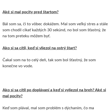
Aké si mal pocity pred štartom?
Bál som sa, či to vôbec dokážem. Mal som veľký stres a stále
som chodil cikať každých 30 sekúnd, no bol som šťastný, že
na tom preteku môžem byť.
Ako si sa cítil, keď si vliezol na ostrý štart?
Čakal som na to celý deň, tak som bol šťastný, že som
konečne vo vode.
Ako si sa cítil po doplávaní a keď si vyliezol na breh? Aké si
mal pocity?
Keď som plával, mal som problém s dýchaním, čo ma