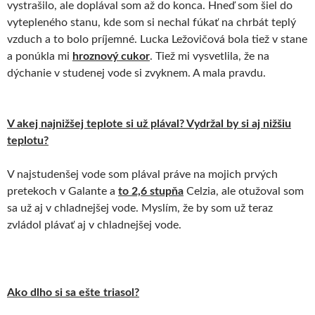
vystrašilo, ale doplával som až do konca. Hneď som šiel do
vytepleného stanu, kde som si nechal fúkať na chrbát teplý
vzduch a to bolo príjemné. Lucka Ležovičová bola tiež v stane
a ponúkla mi
hroznový cukor
. Tiež mi vysvetlila, že na
dýchanie v studenej vode si zvyknem. A mala pravdu.
V akej najnižšej teplote si už plával? Vydržal by si aj nižšiu
teplotu?
V najstudenšej vode som plával práve na mojich prvých
pretekoch v Galante a
to 2,6 stupňa
Celzia, ale otužoval som
sa už aj v chladnejšej vode. Myslím, že by som už teraz
zvládol plávať aj v chladnejšej vode.
Ako dlho si sa ešte triasol?