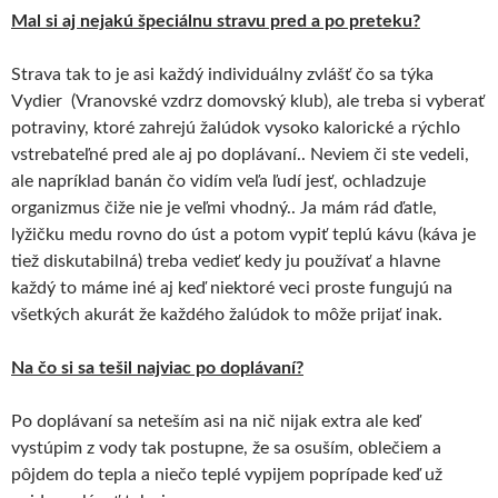
Mal si aj nejakú špeciálnu stravu pred a po preteku?
Strava tak to je asi každý individuálny zvlášť čo sa týka
Vydier (Vranovské vzdrz domovský klub), ale treba si vyberať
potraviny, ktoré zahrejú žalúdok vysoko kalorické a rýchlo
vstrebateľné pred ale aj po doplávaní.. Neviem či ste vedeli,
ale napríklad banán čo vidím veľa ľudí jesť, ochladzuje
organizmus čiže nie je veľmi vhodný.. Ja mám rád ďatle,
lyžičku medu rovno do úst a potom vypiť teplú kávu (káva je
tiež diskutabilná) treba vedieť kedy ju používať a hlavne
každý to máme iné aj keď niektoré veci proste fungujú na
všetkých akurát že každého žalúdok to môže prijať inak.
Na čo si sa tešil najviac po doplávaní?
Po doplávaní sa neteším asi na nič nijak extra ale keď
vystúpim z vody tak postupne, že sa osuším, oblečiem a
pôjdem do tepla a niečo teplé vypijem poprípade keď už