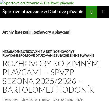
Preskočiť
na
Hľadať
Športové otužovanie & Diaľkové plávanie
obsah
HLAVNÉ
MENU
Archív kategorií: Rozhovory s plavcami
NEZARADENÉ
,
OTUŽOVANIE A DETI
,
ROZHOVORY S
PLAVCAMI
,
ŠPORTOVÉ OTUŽOVANIE
,
SÚTAŽNÉ ZIMNÉ PLÁVANIE
ROZHOVORY SO ZIMNÝMI
PLAVCAMI – SPVZP
SEZÓNA 2025/2026 –
BARTOLOMEJ HODONÍK
20.5.2026
IVANA LUTTEROVA
VLOŽIŤ KOMENTÁR