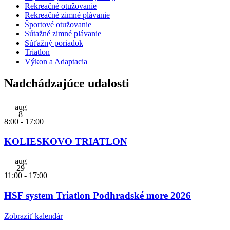
Rekreačné otužovanie
Rekreačné zimné plávanie
Športové otužovanie
Sútažné zimné plávanie
Súťažný poriadok
Triatlon
Výkon a Adaptacia
Nadchádzajúce udalosti
aug
8
8:00
-
17:00
KOLIESKOVO TRIATLON
aug
29
11:00
-
17:00
HSF system Triatlon Podhradské more 2026
Zobraziť kalendár