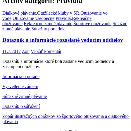
Archív kategorií: Pravidlá
Dialkové plávanie
,
Otužilecké kluby v SR
,
Otužovanie vo
vode
,
Otužovanie všeobecne
,
Pravidlá
,
Rekreačné
otužovanie
,
Rekreačné zimné plávanie
,
Športové otužovanie
,
Sútažné
zimné plávanie
,
Súťažný poriadok
Dotazník a informácie rozoslané vedúcim oddielov
11.7.2017
Zoli
Vložiť komentár
Dotazník a informácie ktoré boli zaslané vedúcim oddielov a
zoskupení otužilcov.
Informácia o porade
Vysvetlenie zámeru
Súťažné zimné plávanie
Dotazník o súťažení
Zopár ilustračných obrázkov zo športového otužovania a dialkového
plávania