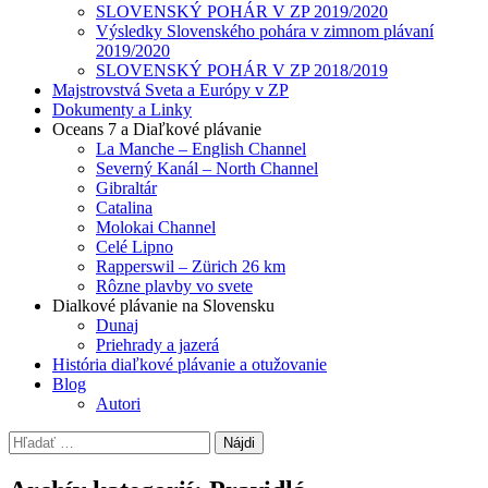
SLOVENSKÝ POHÁR V ZP 2019/2020
Výsledky Slovenského pohára v zimnom plávaní
2019/2020
SLOVENSKÝ POHÁR V ZP 2018/2019
Majstrovstvá Sveta a Európy v ZP
Dokumenty a Linky
Oceans 7 a Diaľkové plávanie
La Manche – English Channel
Severný Kanál – North Channel
Gibraltár
Catalina
Molokai Channel
Celé Lipno
Rapperswil – Zürich 26 km
Rôzne plavby vo svete
Dialkové plávanie na Slovensku
Dunaj
Priehrady a jazerá
História diaľkové plávanie a otužovanie
Blog
Autori
Hľadať: