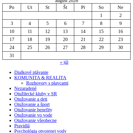
august 2026
Po
Ut
St
Št
Pi
So
Ne
1
2
3
4
5
6
7
8
9
10
11
12
13
14
15
16
17
18
19
20
21
22
23
24
25
26
27
28
29
30
31
« júl
Dialkové plávanie
KOMUNITA & REALITA
Rozhovory s plavcami
Nezaradené
Otužilecké kluby v SR
Otužovanie a deti
Otužovanie a šport
Otužovanie benefity
Otužovanie vo vode
Otužovanie všeobecne
Pravidlá
Psychológia otvorenej vody