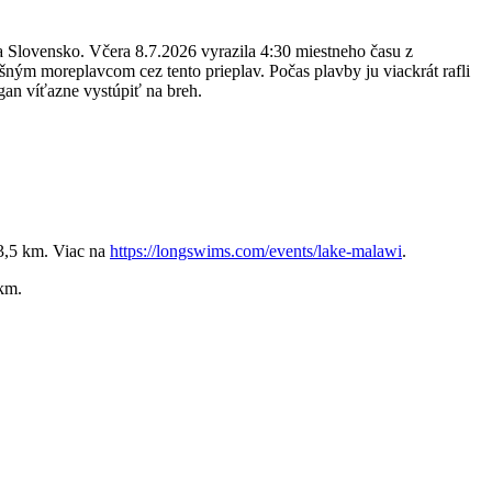
a Slovensko. Včera 8.7.2026 vyrazila 4:30 miestneho času z
ným moreplavcom cez tento prieplav. Počas plavby ju viackrát rafli
gan víťazne vystúpiť na breh.
23,5 km. Viac na
https://longswims.com/events/lake-malawi
.
 km.