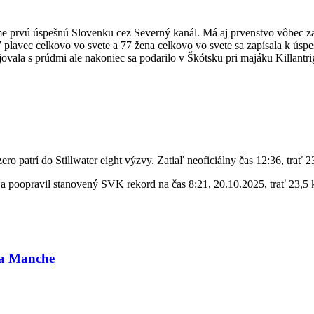
áme prvú úspešnú Slovenku cez Severný kanál. Má aj prvenstvo vôbec z
lavec celkovo vo svete a 77 žena celkovo vo svete sa zapísala k úspeš
vala s prúdmi ale nakoniec sa podarilo v Škótsku pri majáku Killantri
o patrí do Stillwater eight výzvy. Zatiaľ neoficiálny čas 12:36, trať 
 a poopravil stanovený SVK rekord na čas 8:21, 20.10.2025, trať 23,5
La Manche