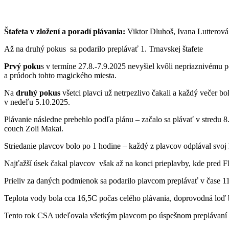
Štafeta v zložení a poradí plávania:
Viktor Dluhoš, Ivana Lutterov
Až na druhý pokus sa podarilo preplávať 1. Trnavskej štafet
Prvý poku
s v termíne 27.8.-7.9.2025 nevyšiel kvôli nepriaznivému p
a prúdoch tohto magického miesta.
Na
druhý pokus
všetci plavci už netrpezlivo čakali a každý večer b
v nedeľu 5.10.2025.
Plávanie následne prebehlo podľa plánu – začalo sa plávať v stredu 
couch Zoli Makai.
Striedanie plavcov bolo po 1 hodine – každý z plavcov odplával svo
Najťažší úsek čakal plavcov však až na konci prieplavby, kde pred FR
Prieliv za daných podmienok sa podarilo plavcom preplávať v čase 11
Teplota vody bola cca 16,5C počas celého plávania, doprovodná loď 
Tento rok CSA udeľovala všetkým plavcom po úspešnom preplávaní aj