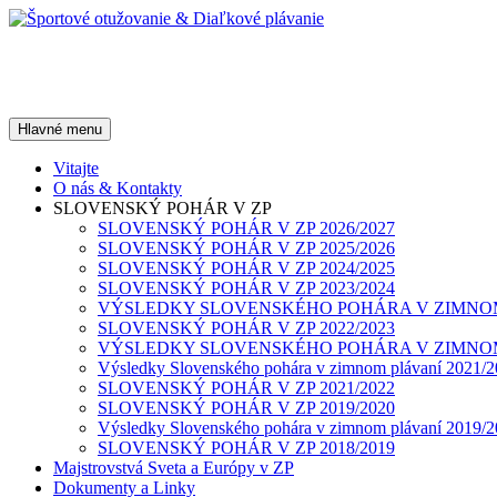
Preskočiť
na
obsah
Športové otužovanie & Diaľkov
Hľadať
Hlavné menu
Vitajte
O nás & Kontakty
SLOVENSKÝ POHÁR V ZP
SLOVENSKÝ POHÁR V ZP 2026/2027
SLOVENSKÝ POHÁR V ZP 2025/2026
SLOVENSKÝ POHÁR V ZP 2024/2025
SLOVENSKÝ POHÁR V ZP 2023/2024
VÝSLEDKY SLOVENSKÉHO POHÁRA V ZIMNOM 
SLOVENSKÝ POHÁR V ZP 2022/2023
VÝSLEDKY SLOVENSKÉHO POHÁRA V ZIMNOM 
Výsledky Slovenského pohára v zimnom plávaní 2021/
SLOVENSKÝ POHÁR V ZP 2021/2022
SLOVENSKÝ POHÁR V ZP 2019/2020
Výsledky Slovenského pohára v zimnom plávaní 2019/
SLOVENSKÝ POHÁR V ZP 2018/2019
Majstrovstvá Sveta a Európy v ZP
Dokumenty a Linky