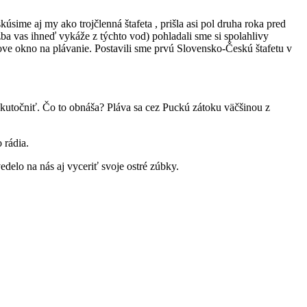
úsime aj my ako trojčlenná štafeta , prišla asi pol druha roka pred
žba vas ihneď vykáže z týchto vod) pohladali sme si spolahlivy
nove okno na plávanie. Postavili sme prvú Slovensko-Českú štafetu v
kutočniť. Čo to obnáša? Pláva sa cez Puckú zátoku väčšinou z
 rádia.
edelo na nás aj vyceriť svoje ostré zúbky.