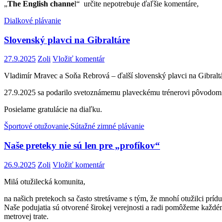
„
The English channe
l“ určite nepotrebuje ďaľšie komentáre, plá
Dialkové plávanie
Slovenský plavci na Gibraltáre
27.9.2025
Zoli
Vložiť komentár
Vladimír Mravec a Soňa Rebrová – ďalší slovenský plavci na Gibraltá
27.9.2025 sa podarilo svetoznámemu plaveckému trénerovi pôvodom z
Posielame gratulácie na diaľku.
Športové otužovanie
,
Sútažné zimné plávanie
Naše preteky nie sú len pre „profíkov“
26.9.2025
Zoli
Vložiť komentár
Milá otužilecká komunita,
na našich pretekoch sa často stretávame s tým, že mnohí otužilci prídu
Naše podujatia sú otvorené širokej verejnosti a radi pomôžeme každé
metrovej trate.