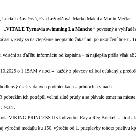
á, Lucia Ležovičová, Eva Ležovičová, Marko Makai a Martin Mečiar.
e „
VITALE Tyrnavia swimming La Manche
“ povestný a vyhľadáv
očasiu, kedy sa na zlepšenie neoplatilo čakať ani po ukončení tide-u. T
oli vďační za ďaľšiu informáciu od kapitána – tá najlepšia prišla však 
8.10.2025 o 1,15AM v noci – každý z plavcov už bol oťukaný z predošl
j hodinový úsek v daných podmienkach – prúdoch a vlnách.
 pobrežím ich potrápili veľmi silné prúdy a sa plávalo temer na mieste
:19:34 .
bola VIKING PRINCESS II s lodivodmi Ray a Reg Brickell – ktorí ako 
 výročnú medajlu ku 150. výročiu od 1. prieplavby tohoto prielivu k