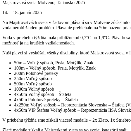
Majstrovstvá sveta Molveno, Taliansko 2025
14. – 18. január 2025
Na Majstrovstvách sveta v ľadovom plávaní sa v Molvene zúčastnilo 
voda nerobí žiaden problém. Plávanie prebiehalo na 50m bazéne pri
Voda v priebehu týždňa mala približne od 0,7°C po 1,9°C. Plávalo sa
možnosť ja na kratších vzdialenostiach.
Naši plavci si vyskúšali všetky disciplíny, ktoré Majstrovstvá sveta 
50m – Voľný spôsob, Prsia, Motýlik, Znak
100m – Voľný spôsob, Prsia, Motýlik, Znak
200m Polohové preteky
250m Voľný spôsob
500m Voľný spôsob
1000m Voľný spôsob
4x50m Voľný spôsob – Štafeta
4x50m Polohové preteky – Štafeta
4x250m Voľný spôsob – Reprezentácia Slovenska – Štafeta (Vi
4x50m VIP Štafeta Voľný spôsob – Reprezentácia IISA Slovakia
V priebehu týždňa sme získali viaceré medaile – 2x Zlato, 1x Striebro
Zlaté medaile získali a Majsterkami sveta sa vo svojej kategórii stali: