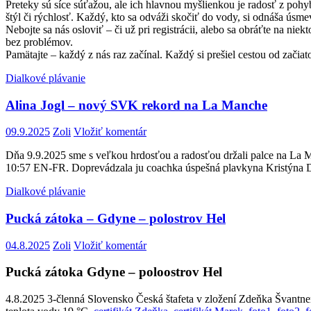
Preteky sú síce súťažou, ale ich hlavnou myšlienkou je radosť z pohy
štýl či rýchlosť. Každý, kto sa odváži skočiť do vody, si odnáša úsme
Nebojte sa nás osloviť – či už pri registrácii, alebo sa obráťte na niek
bez problémov.
Pamätajte – každý z nás raz začínal. Každý si prešiel cestou od zači
Dialkové plávanie
Alina Jogl – nový SVK rekord na La Manche
09.9.2025
Zoli
Vložiť komentár
Dňa 9.9.2025 sme s veľkou hrdosťou a radosťou držali palce na La 
10:57 EN-FR. Doprevádzala ju coachka úspešná plavkyna Kristýna Dy
Dialkové plávanie
Pucká zátoka – Gdyne – polostrov Hel
04.8.2025
Zoli
Vložiť komentár
Pucká zátoka Gdyne – poloostrov Hel
4.8.2025 3-členná Slovensko Česká štafeta v zložení Zdeňka Švant