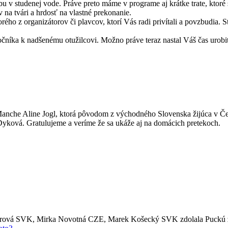
bu v studenej vode. Práve preto máme v programe aj krátke trate, ktoré
v na tvári a hrdosť na vlastné prekonanie.
torého z organizátorov či plavcov, ktorí Vás radi privítali a povzbudia. St
atočníka k nadšenému otužilcovi. Možno práve teraz nastal Váš čas urobi
Manche Aline Jogl, ktorá pôvodom z východného Slovenska žijúca v Če
ková. Gratulujeme a veríme že sa ukáže aj na domácich pretekoch.
nerová SVK, Mirka Novotná CZE, Marek Košecký SVK zdolala Puckú zá