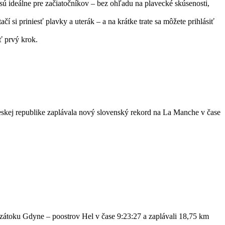
 sú ideálne pre začiatočníkov – bez ohľadu na plavecké skúsenosti,
ačí si priniesť plavky a uterák – a na krátke trate sa môžete prihlásiť
ť prvý krok.
skej republike zaplávala nový slovenský rekord na La Manche v čase
toku Gdyne – poostrov Hel v čase 9:23:27 a zaplávali 18,75 km