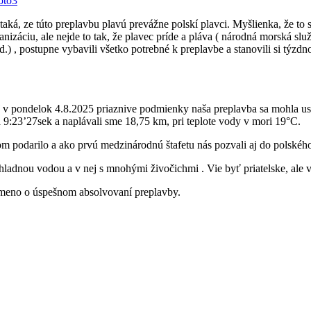
oto3
ká, ze túto preplavbu plavú prevážne polskí plavci. Myšlienka, že to sk
izáciu, ale nejde to tak, že plavec príde a pláva ( národná morská slu
d.) , postupne vybavili všetko potrebné k preplavbe a stanovili si týzd
ď v pondelok 4.8.2025 priaznive podmienky naša preplavba sa mohla us
 9:23’27sek a naplávali sme 18,75 km, pri teplote vody v mori 19°C.
lom podarilo a ako prvú medzinárodnú štafetu nás pozvali aj do polského
 chladnou vodou a v nej s mnohými živočichmi . Vie byť priatelske, ale v
je meno o úspešnom absolvovaní preplavby.