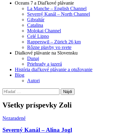
Oceans 7 a Diaľkové plávanie
La Manche – English Channel
Severný Kanál – North Channel
Gibraltár
Catalina
Molokai Channel
Celé Lipno
Rapperswil – Zürich 26 km
Rôzne plavby vo svete
Dialkové plávanie na Slovensku
Dunaj
Priehrady a jazerá
História diaľkové plávanie a otužovanie
Blog
Autori
Hľadať:
Všetky príspevky Zoli
Nezaradené
Severný Kanál – Alina Jogl