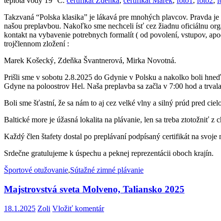
teplota vody 19 °C.
certifikát Zdeňka
,
certifikát Marek
,
foto1
,
foto2
,
f
Takzvaná “Polska klasika” je lákavá pre mnohých plavcov. Pravda je ta
našou preplavbou. Nakoľko sme nechceli ísť cez žiadnu oficiálnu organ
kontakt na vybavenie potrebnych formalít ( od povolení, vstupov, apo
trojčlennom zložení :
Marek Košecký, Zdeňka Švantnerová, Mirka Novotná.
Prišli sme v sobotu 2.8.2025 do Gdynie v Polsku a nakolko boli hne
Gdyne na poloostrov Hel. Naša preplavba sa začla v 7:00 hod a trvala
Boli sme šťastní, že sa nám to aj cez velké vlny a silný prúd pred cie
Baltické more je úžasná lokalita na plávanie, len sa treba ztotožniť z
Každý člen štafety dostal po preplávaní podpísaný certifikát na svo
Srdečne gratulujeme k úspechu a peknej reprezentácii oboch krajín.
Športové otužovanie
,
Sútažné zimné plávanie
Majstrovstvá sveta Molveno, Taliansko 2025
18.1.2025
Zoli
Vložiť komentár