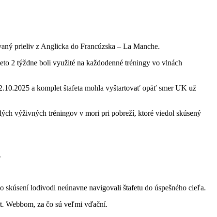
aný prieliv z Anglicka do Francúzska – La Manche.
ieto 2 týždne boli využité na každodenné tréningy vo vlnách
až 2.10.2025 a komplet štafeta mohla vyštartovať opäť smer UK už
ých výživných tréningov v mori pri pobreží, ktoré viedol skúsený
.
skúsení lodivodi neúnavne navigovali štafetu do úspešného cieľa.
pt. Webbom, za čo sú veľmi vďační.