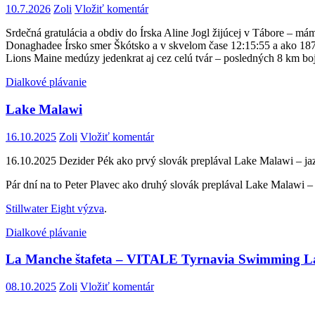
10.7.2026
Zoli
Vložiť komentár
Srdečná gratulácia a obdiv do Írska Aline Jogl žijúcej v Tábore – m
Donaghadee Írsko smer Škótsko a v skvelom čase 12:15:55 a ako 187 p
Lions Maine medúzy jedenkrat aj cez celú tvár – posledných 8 km bojo
Dialkové plávanie
Lake Malawi
16.10.2025
Zoli
Vložiť komentár
16.10.2025 Dezider Pék ako prvý slovák preplával Lake Malawi – jazer
Pár dní na to Peter Plavec ako druhý slovák preplával Lake Malawi –
Stillwater Eight výzva
.
Dialkové plávanie
La Manche štafeta – VITALE Tyrnavia Swimming 
08.10.2025
Zoli
Vložiť komentár