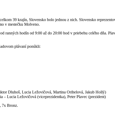
celkom 39 krajín, Slovensko bolo jednou z nich. Slovensko reprezent
amo v mestečku Molveno.
 od ranných hodín od 9:00 až do 20:00 hod v priebehu celého dňa. Plav
v ľadovom plávaní ponúkli:
ktor Dluhoš, Lucia Ležovičová, Martina Orihelová, Jakub Hollý)
 – Lucia Ležovičová (viceprezidentka), Peter Plavec (prezident)
, 7x Bronz.