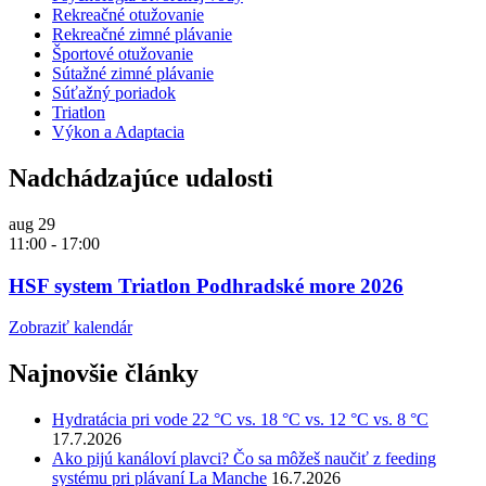
Rekreačné otužovanie
Rekreačné zimné plávanie
Športové otužovanie
Sútažné zimné plávanie
Súťažný poriadok
Triatlon
Výkon a Adaptacia
Nadchádzajúce udalosti
aug
29
11:00
-
17:00
HSF system Triatlon Podhradské more 2026
Zobraziť kalendár
Najnovšie články
Hydratácia pri vode 22 °C vs. 18 °C vs. 12 °C vs. 8 °C
17.7.2026
Ako pijú kanáloví plavci? Čo sa môžeš naučiť z feeding
systému pri plávaní La Manche
16.7.2026