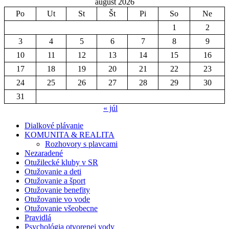
august 2026
Po
Ut
St
Št
Pi
So
Ne
1
2
3
4
5
6
7
8
9
10
11
12
13
14
15
16
17
18
19
20
21
22
23
24
25
26
27
28
29
30
31
« júl
Dialkové plávanie
KOMUNITA & REALITA
Rozhovory s plavcami
Nezaradené
Otužilecké kluby v SR
Otužovanie a deti
Otužovanie a šport
Otužovanie benefity
Otužovanie vo vode
Otužovanie všeobecne
Pravidlá
Psychológia otvorenej vody