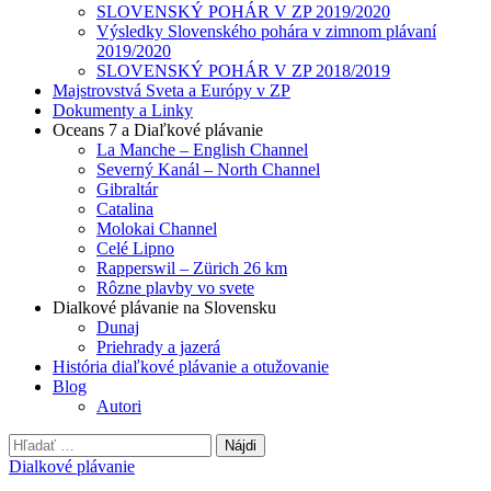
SLOVENSKÝ POHÁR V ZP 2019/2020
Výsledky Slovenského pohára v zimnom plávaní
2019/2020
SLOVENSKÝ POHÁR V ZP 2018/2019
Majstrovstvá Sveta a Európy v ZP
Dokumenty a Linky
Oceans 7 a Diaľkové plávanie
La Manche – English Channel
Severný Kanál – North Channel
Gibraltár
Catalina
Molokai Channel
Celé Lipno
Rapperswil – Zürich 26 km
Rôzne plavby vo svete
Dialkové plávanie na Slovensku
Dunaj
Priehrady a jazerá
História diaľkové plávanie a otužovanie
Blog
Autori
Hľadať:
Dialkové plávanie