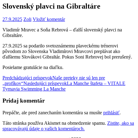
Slovenský plavci na Gibraltáre
27.9.2025
Zoli
Vložiť komentár
Vladimír Mravec a Soňa Rebrová – ďalší slovenský plavci na
Gibraltáre.
27.9.2025 sa podarilo svetoznámemu plaveckému trénerovi
pôvodom zo Slovenska Vladimírovi Mravcovi preplávat ako
ďalšiemu Slovákovi Gibraltár. Pokus Soni Rebrovej bol prerušený.
Posielame gratulácie na diaľku.
Navigácia
Predchádzajúci príspevok
Naše preteky nie sú len pre
„profíkov“
Nasledujúci príspevok
La Manche štafeta – VITALE
článkami
Tyrnavia Swimming La Manche
Pridaj komentár
Prepáčte, ale pred zanechaním komentára sa musíte
prihlásiť
.
Táto stránka používa Akismet na obmedzenie spamu.
Zistite, ako sa
spracovávajú údaje o vašich komentároch.