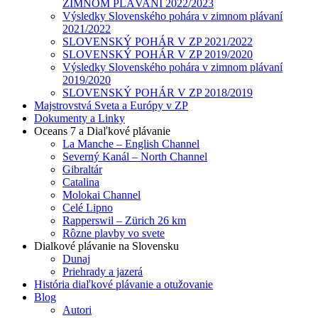
ZIMNOM PLÁVANÍ 2022/2023
Výsledky Slovenského pohára v zimnom plávaní
2021/2022
SLOVENSKÝ POHÁR V ZP 2021/2022
SLOVENSKÝ POHÁR V ZP 2019/2020
Výsledky Slovenského pohára v zimnom plávaní
2019/2020
SLOVENSKÝ POHÁR V ZP 2018/2019
Majstrovstvá Sveta a Európy v ZP
Dokumenty a Linky
Oceans 7 a Diaľkové plávanie
La Manche – English Channel
Severný Kanál – North Channel
Gibraltár
Catalina
Molokai Channel
Celé Lipno
Rapperswil – Zürich 26 km
Rôzne plavby vo svete
Dialkové plávanie na Slovensku
Dunaj
Priehrady a jazerá
História diaľkové plávanie a otužovanie
Blog
Autori