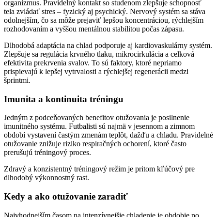
organizmus. Pravidelný kontakt so studenom zlepšuje schopnosť
tela zvládať stres – fyzický aj psychický. Nervový systém sa stáva
odolnejším, čo sa môže prejaviť lepšou koncentráciou, rýchlejším
rozhodovaním a vyššou mentálnou stabilitou počas zápasu.
Dlhodobá adaptácia na chlad podporuje aj kardiovaskulárny systém.
Zlepšuje sa regulácia krvného tlaku, mikrocirkulácia a celková
efektivita prekrvenia svalov. To sú faktory, ktoré nepriamo
prispievajú k lepšej vytrvalosti a rýchlejšej regenerácii medzi
šprintmi.
Imunita a kontinuita tréningu
Jedným z podceňovaných benefitov otužovania je posilnenie
imunitného systému. Futbalisti sú najmä v jesennom a zimnom
období vystavení častým zmenám teplôt, dažďu a chladu. Pravidelné
otužovanie znižuje riziko respiračných ochorení, ktoré často
prerušujú tréningový proces.
Zdravý a konzistentný tréningový režim je pritom kľúčový pre
dlhodobý výkonnostný rast.
Kedy a ako otužovanie zaradiť
Najvhodnejším časom na intenzívnejšie chladenie je obdobie po