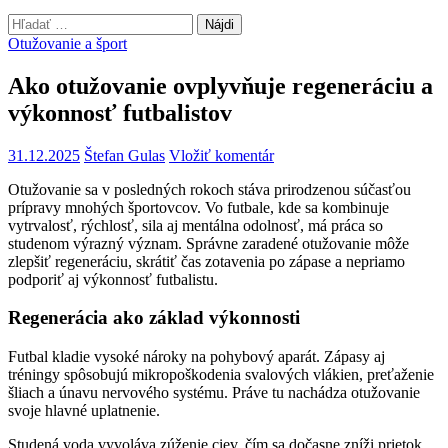
Hľadať:
Otužovanie a šport
Ako otužovanie ovplyvňuje regeneráciu a
výkonnosť futbalistov
31.12.2025
Štefan Gulas
Vložiť komentár
Otužovanie sa v posledných rokoch stáva prirodzenou súčasťou
prípravy mnohých športovcov. Vo futbale, kde sa kombinuje
vytrvalosť, rýchlosť, sila aj mentálna odolnosť, má práca so
studenom výrazný význam. Správne zaradené otužovanie môže
zlepšiť regeneráciu, skrátiť čas zotavenia po zápase a nepriamo
podporiť aj výkonnosť futbalistu.
Regenerácia ako základ výkonnosti
Futbal kladie vysoké nároky na pohybový aparát. Zápasy aj
tréningy spôsobujú mikropoškodenia svalových vlákien, preťaženie
šliach a únavu nervového systému. Práve tu nachádza otužovanie
svoje hlavné uplatnenie.
Studená voda vyvoláva zúženie ciev, čím sa dočasne zníži prietok