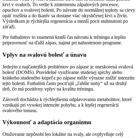
krvi v svaloch. To vedie k zmierneniu zápalových procesov,
opuchov a svalovej bolesti. Po návrate do normálnej teploty sa cievy
opäť rozšíria a do tkanív sa dostane viac okysličenej krvi a živín.
Výsledkom je rýchlejšia regenerácia a menší pocit stuhnutosti po
záťaži.
Pre futbalistov to znamená kratší čas návratu k tréningu a lepšiu
pripravenosť na ďalší zápas, najmä pri nahustenom programe.
Vplyv na svalovú bolesť a únavu
Jedným z najčastejších problémov po zápase je oneskorená svalová
bolesť (DOMS). Pravidelné využívanie studenej sprchy alebo
krátkeho studeného kúpeľa po zápase môže výrazne znížiť intenzitu
tejto bolesti. Futbalisti často pociťujú „ľahšie nohy“ už na druhý
deň, čo má pozitívny vplyv na kvalitu tréningu.
Zároveň dochádza k rýchlejšiemu odplavovaniu metabolitov, ktoré
vznikajú pri vysokej intenzite pohybu, a k lepšej regenerácii
svalového tonusu.
Výkonnosť a adaptácia organizmu
Otužovanie nepôsobí len lokálne na svaly, ale ovplyvňuje celý