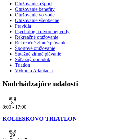
Otužovanie a šport
Otužovanie benefity
Otužovanie vo vode
Otužovanie všeobecne
Pravidlá
Psychológia otvorenej vody
Rekreačné otužovanie
Rekreačné zimné plávanie
Športové otužovanie
Sútažné zimné plávanie
Súťažný poriadok
Triatlon
Výkon a Adaptacia
Nadchádzajúce udalosti
aug
8
8:00
-
17:00
KOLIESKOVO TRIATLON
aug
29