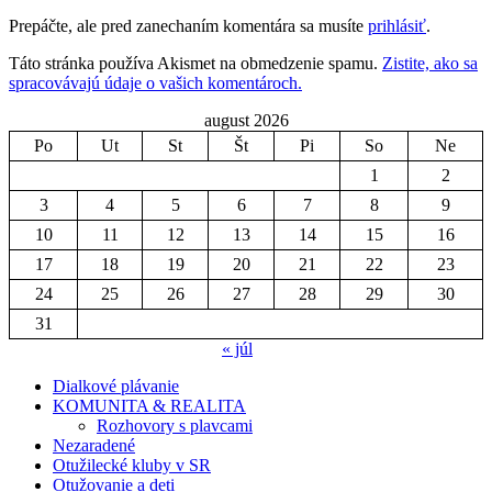
Prepáčte, ale pred zanechaním komentára sa musíte
prihlásiť
.
Táto stránka používa Akismet na obmedzenie spamu.
Zistite, ako sa
spracovávajú údaje o vašich komentároch.
august 2026
Po
Ut
St
Št
Pi
So
Ne
1
2
3
4
5
6
7
8
9
10
11
12
13
14
15
16
17
18
19
20
21
22
23
24
25
26
27
28
29
30
31
« júl
Dialkové plávanie
KOMUNITA & REALITA
Rozhovory s plavcami
Nezaradené
Otužilecké kluby v SR
Otužovanie a deti