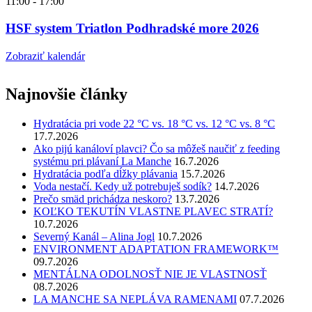
11:00
-
17:00
HSF system Triatlon Podhradské more 2026
Zobraziť kalendár
Najnovšie články
Hydratácia pri vode 22 °C vs. 18 °C vs. 12 °C vs. 8 °C
17.7.2026
Ako pijú kanáloví plavci? Čo sa môžeš naučiť z feeding
systému pri plávaní La Manche
16.7.2026
Hydratácia podľa dĺžky plávania
15.7.2026
Voda nestačí. Kedy už potrebuješ sodík?
14.7.2026
Prečo smäd prichádza neskoro?
13.7.2026
KOĽKO TEKUTÍN VLASTNE PLAVEC STRATÍ?
10.7.2026
Severný Kanál – Alina Jogl
10.7.2026
ENVIRONMENT ADAPTATION FRAMEWORK™
09.7.2026
MENTÁLNA ODOLNOSŤ NIE JE VLASTNOSŤ
08.7.2026
LA MANCHE SA NEPLÁVA RAMENAMI
07.7.2026