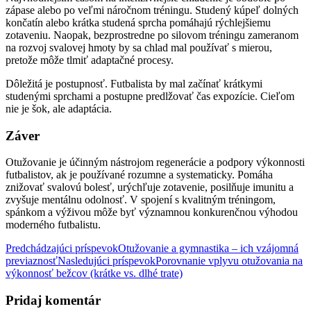
zápase alebo po veľmi náročnom tréningu. Studený kúpeľ dolných
končatín alebo krátka studená sprcha pomáhajú rýchlejšiemu
zotaveniu. Naopak, bezprostredne po silovom tréningu zameranom
na rozvoj svalovej hmoty by sa chlad mal používať s mierou,
pretože môže tlmiť adaptačné procesy.
Dôležitá je postupnosť. Futbalista by mal začínať krátkymi
studenými sprchami a postupne predlžovať čas expozície. Cieľom
nie je šok, ale adaptácia.
Záver
Otužovanie je účinným nástrojom regenerácie a podpory výkonnosti
futbalistov, ak je používané rozumne a systematicky. Pomáha
znižovať svalovú bolesť, urýchľuje zotavenie, posilňuje imunitu a
zvyšuje mentálnu odolnosť. V spojení s kvalitným tréningom,
spánkom a výživou môže byť významnou konkurenčnou výhodou
moderného futbalistu.
Navigácia
Predchádzajúci príspevok
Otužovanie a gymnastika – ich vzájomná
previaznosť
Nasledujúci príspevok
Porovnanie vplyvu otužovania na
článkami
výkonnosť bežcov (krátke vs. dlhé trate)
Pridaj komentár