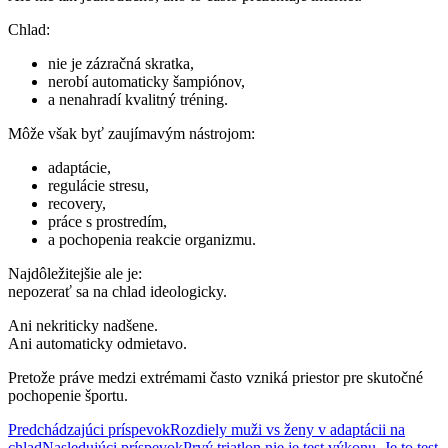
Chlad:
nie je zázračná skratka,
nerobí automaticky šampiónov,
a nenahradí kvalitný tréning.
Môže však byť zaujímavým nástrojom:
adaptácie,
regulácie stresu,
recovery,
práce s prostredím,
a pochopenia reakcie organizmu.
Najdôležitejšie ale je:
nepozerať sa na chlad ideologicky.
Ani nekriticky nadšene.
Ani automaticky odmietavo.
Pretože práve medzi extrémami často vzniká priestor pre skutočné
pochopenie športu.
Navigácia
Predchádzajúci príspevok
Rozdiely muži vs ženy v adaptácii na
chlad
Nasledujúci príspevok
Prvý triatlon nie je test výkonu. Je to test