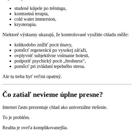
studené kúpele po tréningu,
kontrastná terapia,
cold water immersion,
kryoterapia.
Niektoré výskumy ukazujú, že kontrolované využitie chladu môže:
krátkodobo znížiť pocit únavy,
pomôcť regenerácii po vysokej záťaži,
ovplyvniť subjektívne vnímanie bolesti,
podporiť psychický pocit „freshness“,
pomôcť pri zvládaní tepelného stresu.
Ale tu treba byť veľmi opatrný.
Čo zatiaľ nevieme úplne presne?
Internet často prezentuje chlad ako univerzálne riešenie.
To je problém.
Realita je oveľa komplikovanejšia.