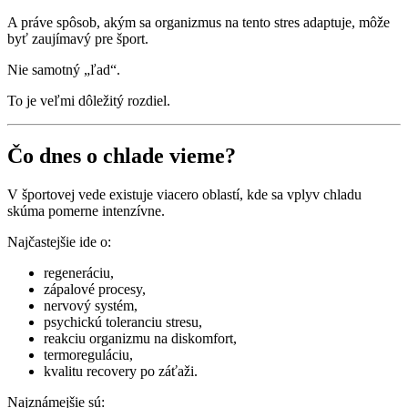
A práve spôsob, akým sa organizmus na tento stres adaptuje, môže
byť zaujímavý pre šport.
Nie samotný „ľad“.
To je veľmi dôležitý rozdiel.
Čo dnes o chlade vieme?
V športovej vede existuje viacero oblastí, kde sa vplyv chladu
skúma pomerne intenzívne.
Najčastejšie ide o:
regeneráciu,
zápalové procesy,
nervový systém,
psychickú toleranciu stresu,
reakciu organizmu na diskomfort,
termoreguláciu,
kvalitu recovery po záťaži.
Najznámejšie sú: