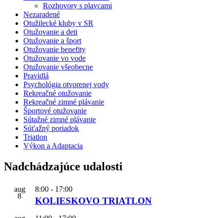
Rozhovory s plavcami
Nezaradené
Otužilecké kluby v SR
Otužovanie a deti
Otužovanie a šport
Otužovanie benefity
Otužovanie vo vode
Otužovanie všeobecne
Pravidlá
Psychológia otvorenej vody
Rekreačné otužovanie
Rekreačné zimné plávanie
Športové otužovanie
Sútažné zimné plávanie
Súťažný poriadok
Triatlon
Výkon a Adaptacia
Nadchádzajúce udalosti
aug
8:00
-
17:00
8
KOLIESKOVO TRIATLON