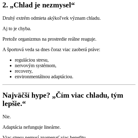
2. „Chlad je nezmysel“
Druhý extrém odmieta akýkoľvek význam chladu.
Aj to je chyba.
Pretože organizmus na prostredie reálne reaguje.
A športová veda sa dnes čoraz viac zaoberá práve:
reguláciou stresu,
nervovým systémom,
recovery,
environmentálnou adaptáciou.
Najväčší hype? „Čím viac chladu, tým
lepšie.“
Nie.
Adaptácia nefunguje lineárne.
Viac stresu nemusí znamenať viac benefitu.