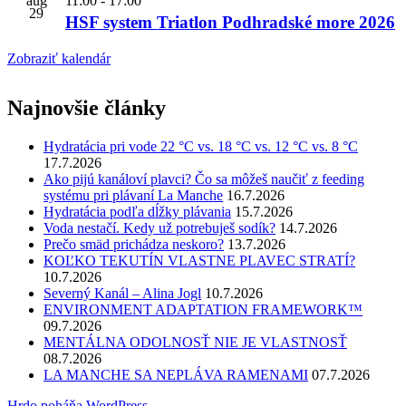
aug
11:00
-
17:00
29
HSF system Triatlon Podhradské more 2026
Zobraziť kalendár
Najnovšie články
Hydratácia pri vode 22 °C vs. 18 °C vs. 12 °C vs. 8 °C
17.7.2026
Ako pijú kanáloví plavci? Čo sa môžeš naučiť z feeding
systému pri plávaní La Manche
16.7.2026
Hydratácia podľa dĺžky plávania
15.7.2026
Voda nestačí. Kedy už potrebuješ sodík?
14.7.2026
Prečo smäd prichádza neskoro?
13.7.2026
KOĽKO TEKUTÍN VLASTNE PLAVEC STRATÍ?
10.7.2026
Severný Kanál – Alina Jogl
10.7.2026
ENVIRONMENT ADAPTATION FRAMEWORK™
09.7.2026
MENTÁLNA ODOLNOSŤ NIE JE VLASTNOSŤ
08.7.2026
LA MANCHE SA NEPLÁVA RAMENAMI
07.7.2026
Hrdo poháňa WordPress