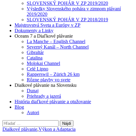
SLOVENSKÝ POHÁR V ZP 2019/2020
Výsledky Slovenského pohára v zimnom plávaní
2019/2020
SLOVENSKÝ POHÁR V ZP 2018/2019
Majstrovstvá Sveta a Európy v ZP
Dokumenty a Linky
Oceans 7 a Diaľkové plávanie
La Manche – English Channel
Severný Kanál – North Channel
Gibraltár
Catalina
Molokai Channel
Celé Lipno
Rapperswil – Zürich 26 km
Rôzne plavby vo svete
Dialkové plávanie na Slovensku
Dunaj
Priehrady a jazerá
História diaľkové plávanie a otužovanie
Blog
Autori
Hľadať:
Dialkové plávanie
,
Výkon a Adaptacia