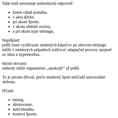
Stále totiž neexistuje jednoduchá odpoveď:
komu chlad pomáha,
v akej dávke,
pri akom športe,
v akom období sezóny,
a pri akom type tréningu.
Napríklad:
príliš časté využívanie studených kúpeľov po silovom tréningu
môže v niektorých prípadoch znižovať adaptačné procesy spojené
so silou a hypertrofiou.
Inými slovami:
niekedy môže organizmus „upokojiť“ až príliš.
To je presne dôvod, prečo moderný šport nehľadá univerzálne
riešenia.
Hľadá:
timing,
dávkovanie,
individualitu,
kontext športu.