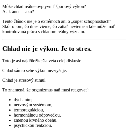
Môže chlad reálne ovplyvniť športový výkon?
A ak áno — ako?
Tento článok nie je o extrémoch ani o „super schopnostiach“.
Skôr o tom, čo dnes vieme, čo zatiaľ nevieme a kde môže mať
kontrolovaná práca s chladom reálny význam.
Chlad nie je výkon. Je to stres.
Toto je asi najdôležitejšia veta celej diskusie.
Chlad sám o sebe výkon nezvyšuje.
Chlad je stresový stimul.
To znamená, že organizmus naň musí reagovať:
dýchaním,
nervovým systémom,
termoreguláciou,
hormonálnou odpoveďou,
zmenou krvného obehu,
psychickou reakciou.