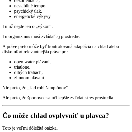
dezorientácia,
nestabilné tempo,
psychický tlak,
energetické výkyvy.
Tu už nejde len o „výkon“.
Tu organizmus musí zvládať aj prostredie.
A práve preto môže byť kontrolovaná adaptácia na chlad alebo
diskomfort relevantnejšia práve pri:
open water plávaní,
triatlone,
dlhých tratiach,
zimnom plávaní.
Nie preto, že „ľad robí šampiónov“.
Ale preto, že športovec sa učí lepšie zvládať stres prostredia.
Čo môže chlad ovplyvniť u plavca?
Toto je veľmi dôležitá otázka.