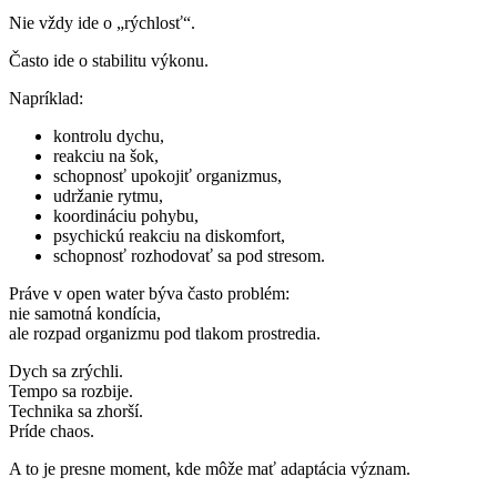
Nie vždy ide o „rýchlosť“.
Často ide o stabilitu výkonu.
Napríklad:
kontrolu dychu,
reakciu na šok,
schopnosť upokojiť organizmus,
udržanie rytmu,
koordináciu pohybu,
psychickú reakciu na diskomfort,
schopnosť rozhodovať sa pod stresom.
Práve v open water býva často problém:
nie samotná kondícia,
ale rozpad organizmu pod tlakom prostredia.
Dych sa zrýchli.
Tempo sa rozbije.
Technika sa zhorší.
Príde chaos.
A to je presne moment, kde môže mať adaptácia význam.