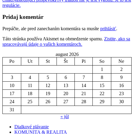
článkami
regulácie.
Pridaj komentár
Prepáčte, ale pred zanechaním komentára sa musíte
prihlásiť
.
Táto stránka používa Akismet na obmedzenie spamu.
Zistite, ako sa
spracovávajú údaje o vašich komentároch.
august 2026
Po
Ut
St
Št
Pi
So
Ne
1
2
3
4
5
6
7
8
9
10
11
12
13
14
15
16
17
18
19
20
21
22
23
24
25
26
27
28
29
30
31
« júl
Dialkové plávanie
KOMUNITA & REALITA