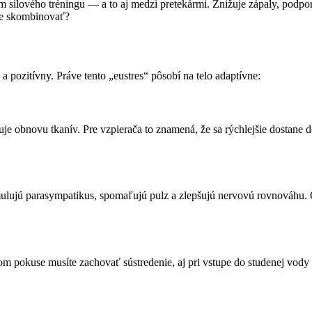
om silového tréningu — a to aj medzi pretekármi. Znižuje zápaly, podpo
ie skombinovať?
 pozitívny. Práve tento „eustres“ pôsobí na telo adaptívne:
uje obnovu tkanív. Pre vzpierača to znamená, že sa rýchlejšie dostan
mulujú parasympatikus, spomaľujú pulz a zlepšujú nervovú rovnováhu.
 pokuse musíte zachovať sústredenie, aj pri vstupe do studenej vody 