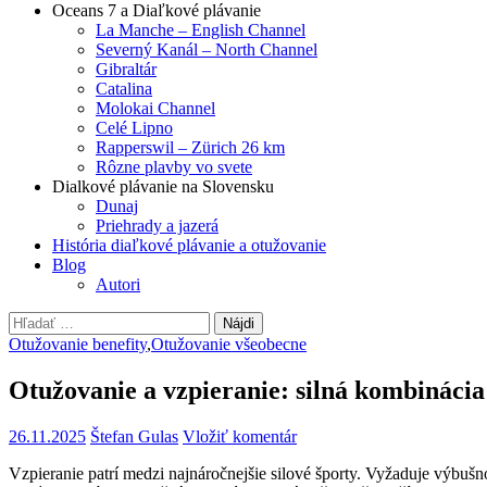
Oceans 7 a Diaľkové plávanie
La Manche – English Channel
Severný Kanál – North Channel
Gibraltár
Catalina
Molokai Channel
Celé Lipno
Rapperswil – Zürich 26 km
Rôzne plavby vo svete
Dialkové plávanie na Slovensku
Dunaj
Priehrady a jazerá
História diaľkové plávanie a otužovanie
Blog
Autori
Hľadať:
Otužovanie benefity
,
Otužovanie všeobecne
Otužovanie a vzpieranie: silná kombinácia
26.11.2025
Štefan Gulas
Vložiť komentár
Vzpieranie patrí medzi najnáročnejšie silové športy. Vyžaduje výbuš