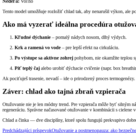
Nedeľa:
Voľno
Tento model umožňuje rozložiť chlad tak, aby nenarušil výkon, ale po
Ako má vyzerať ideálna procedúra otužov
Kľudné dýchanie
– pomalý nádych nosom, dlhý výdych.
Krk a ramená vo vode
– pre lepší efekt na cirkuláciu.
Po výstupe sa aktívne zohrej
pohybom, nie okamžite teplou s
Piť teplý čaj
alebo urobiť dýchacie cvičenie (napr. box breathi
Ak pociťuješ trasenie, nevadí – ide o prirodzený proces termogenézy.
Záver: chlad ako tajná zbraň vzpierača
Otužovanie nie je len módny trend. Pre vzpierača môže byť silným nást
regeneráciu. Správne načasované otužovanie v kombinácii s cielene 
Chlad a činka — dve disciplíny, ktoré spolu fungujú prekvapivo dobre
Navigácia
Predchádzajúci príspevok
Otužovanie a postmenopauza: ako bezpečne 