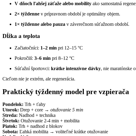
V dňoch ľahšej záťaže alebo mobility
ako samostatná regener
2× týždenne
v prípravnom období je optimálny objem.
1× týždenne alebo pauza
v záverečnom súťažnom období.
Dĺžka a teplota
Začiatočníci:
1–2 min
pri 12–15 °C
Pokročilí:
3–6 min
pri 8–12 °C
Súťažní športovci:
krátke intenzívne dávky
, nie maratónske o
Cieľom nie je extrém, ale regenerácia.
Praktický týždenný model pre vzpierača
Pondelok:
Trh + ťahy
Utorok:
Drep + core →
otužovanie 5 min
Streda:
Nadhod + technika
Štvrtok:
Otužovanie 2-4 min + mobilita
Piatok:
Trh + nadhod z blokov
Sobota:
Ľahká mobilita → voliteľné krátke otužovanie