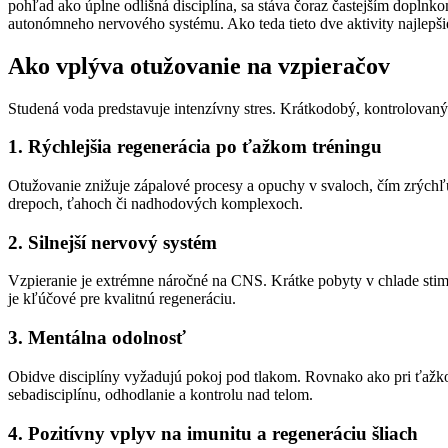
pohľad ako úplne odlišná disciplína, sa stáva čoraz častejším doplnk
autonómneho nervového systému. Ako teda tieto dve aktivity najlepš
Ako vplýva otužovanie na vzpieračov
Studená voda predstavuje intenzívny stres. Krátkodobý, kontrolovaný a
1. Rýchlejšia regenerácia po ťažkom tréningu
Otužovanie znižuje zápalové procesy a opuchy v svaloch, čím zrýchľ
drepoch, ťahoch či nadhodových komplexoch.
2. Silnejší nervový systém
Vzpieranie je extrémne náročné na CNS. Krátke pobyty v chlade sti
je kľúčové pre kvalitnú regeneráciu.
3. Mentálna odolnosť
Obidve disciplíny vyžadujú pokoj pod tlakom. Rovnako ako pri ťažkom
sebadisciplínu, odhodlanie a kontrolu nad telom.
4. Pozitívny vplyv na imunitu a regeneráciu šliach