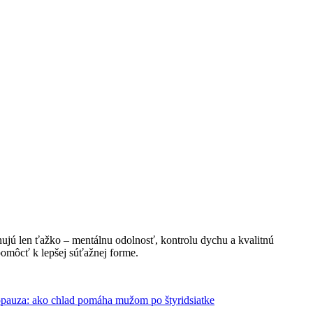
énujú len ťažko – mentálnu odolnosť, kontrolu dychu a kvalitnú
pomôcť k lepšej súťažnej forme.
pauza: ako chlad pomáha mužom po štyridsiatke