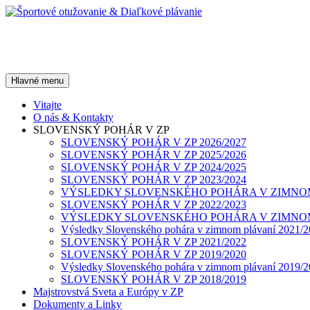
Preskočiť
na
obsah
Športové otužovanie & Diaľkov
Hľadať
Hlavné menu
Vitajte
O nás & Kontakty
SLOVENSKÝ POHÁR V ZP
SLOVENSKÝ POHÁR V ZP 2026/2027
SLOVENSKÝ POHÁR V ZP 2025/2026
SLOVENSKÝ POHÁR V ZP 2024/2025
SLOVENSKÝ POHÁR V ZP 2023/2024
VÝSLEDKY SLOVENSKÉHO POHÁRA V ZIMNOM 
SLOVENSKÝ POHÁR V ZP 2022/2023
VÝSLEDKY SLOVENSKÉHO POHÁRA V ZIMNOM 
Výsledky Slovenského pohára v zimnom plávaní 2021/
SLOVENSKÝ POHÁR V ZP 2021/2022
SLOVENSKÝ POHÁR V ZP 2019/2020
Výsledky Slovenského pohára v zimnom plávaní 2019/
SLOVENSKÝ POHÁR V ZP 2018/2019
Majstrovstvá Sveta a Európy v ZP
Dokumenty a Linky