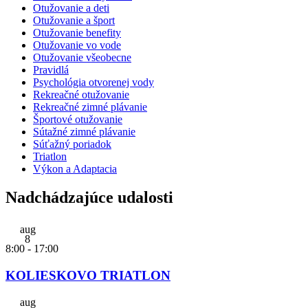
Otužovanie a deti
Otužovanie a šport
Otužovanie benefity
Otužovanie vo vode
Otužovanie všeobecne
Pravidlá
Psychológia otvorenej vody
Rekreačné otužovanie
Rekreačné zimné plávanie
Športové otužovanie
Sútažné zimné plávanie
Súťažný poriadok
Triatlon
Výkon a Adaptacia
Nadchádzajúce udalosti
aug
8
8:00
-
17:00
KOLIESKOVO TRIATLON
aug