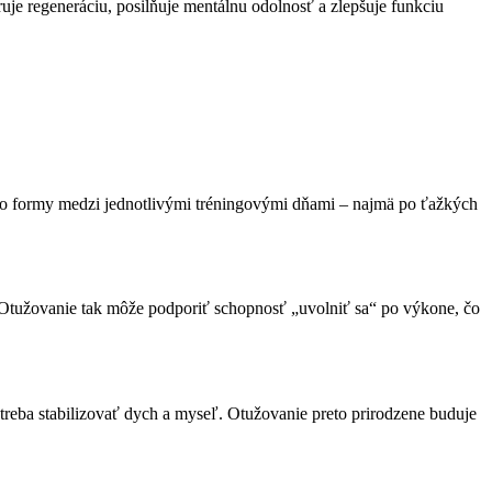
ruje regeneráciu, posilňuje mentálnu odolnosť a zlepšuje funkciu
e do formy medzi jednotlivými tréningovými dňami – najmä po ťažkých
 Otužovanie tak môže podporiť schopnosť „uvolniť sa“ po výkone, čo
treba stabilizovať dych a myseľ. Otužovanie preto prirodzene buduje