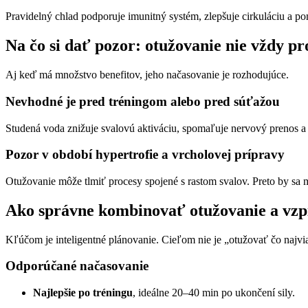
Pravidelný chlad podporuje imunitný systém, zlepšuje cirkuláciu a p
Na čo si dať pozor: otužovanie nie vždy pr
Aj keď má množstvo benefitov, jeho načasovanie je rozhodujúce.
Nevhodné je pred tréningom alebo pred súťažou
Studená voda znižuje svalovú aktiváciu, spomaľuje nervový prenos a mô
Pozor v období hypertrofie a vrcholovej prípravy
Otužovanie môže tlmiť procesy spojené s rastom svalov. Preto by s
Ako správne kombinovať otužovanie a vzp
Kľúčom je inteligentné plánovanie. Cieľom nie je „otužovať čo najvia
Odporúčané načasovanie
Najlepšie po tréningu
, ideálne 20–40 min po ukončení sily.