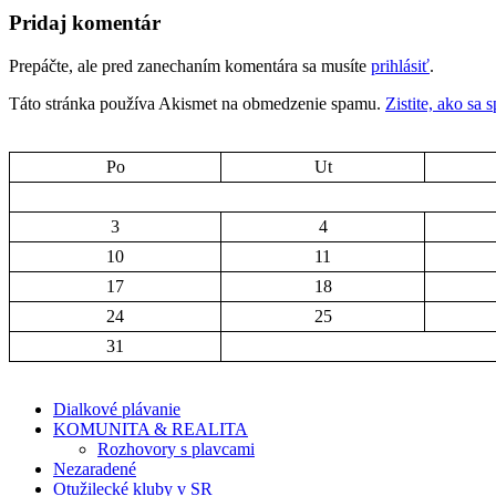
článkami
Pridaj komentár
Prepáčte, ale pred zanechaním komentára sa musíte
prihlásiť
.
Táto stránka používa Akismet na obmedzenie spamu.
Zistite, ako sa
Po
Ut
3
4
10
11
17
18
24
25
31
Dialkové plávanie
KOMUNITA & REALITA
Rozhovory s plavcami
Nezaradené
Otužilecké kluby v SR