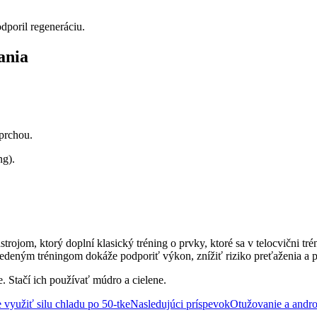
dporil regeneráciu.
ania
prchou.
ng).
rojom, ktorý doplní klasický tréning o prvky, ktoré sa v telocvični tr
vedeným tréningom dokáže podporiť výkon, znížiť riziko preťaženia a 
. Stačí ich používať múdro a cielene.
využiť silu chladu po 50-tke
Nasledujúci príspevok
Otužovanie a andro