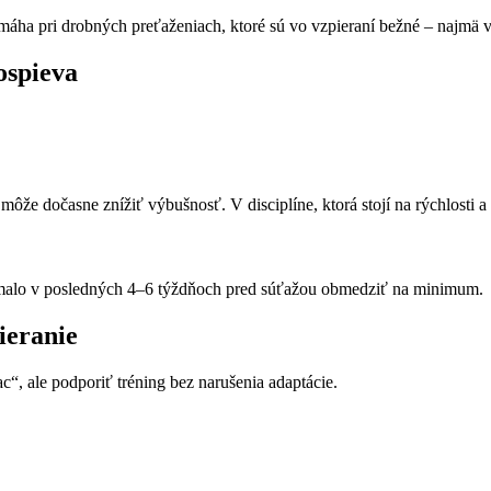
omáha pri drobných preťaženiach, ktoré sú vo vzpieraní bežné – najmä 
ospieva
že dočasne znížiť výbušnosť. V disciplíne, ktorá stojí na rýchlosti a 
a malo v posledných 4–6 týždňoch pred súťažou obmedziť na minimum.
ieranie
c“, ale podporiť tréning bez narušenia adaptácie.