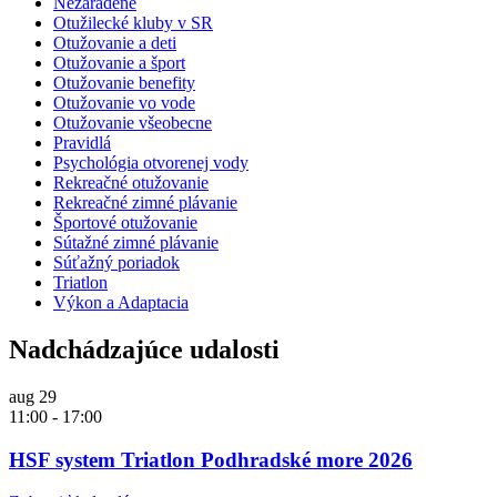
Nezaradené
Otužilecké kluby v SR
Otužovanie a deti
Otužovanie a šport
Otužovanie benefity
Otužovanie vo vode
Otužovanie všeobecne
Pravidlá
Psychológia otvorenej vody
Rekreačné otužovanie
Rekreačné zimné plávanie
Športové otužovanie
Sútažné zimné plávanie
Súťažný poriadok
Triatlon
Výkon a Adaptacia
Nadchádzajúce udalosti
aug
29
11:00
-
17:00
HSF system Triatlon Podhradské more 2026