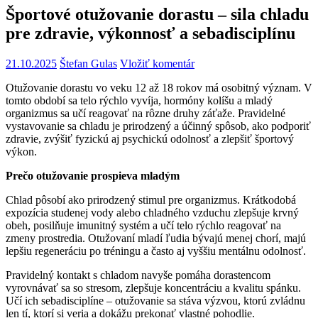
Športové otužovanie dorastu – sila chladu
pre zdravie, výkonnosť a sebadisciplínu
21.10.2025
Štefan Gulas
Vložiť komentár
Otužovanie dorastu vo veku 12 až 18 rokov má osobitný význam. V
tomto období sa telo rýchlo vyvíja, hormóny kolíšu a mladý
organizmus sa učí reagovať na rôzne druhy záťaže. Pravidelné
vystavovanie sa chladu je prirodzený a účinný spôsob, ako podporiť
zdravie, zvýšiť fyzickú aj psychickú odolnosť a zlepšiť športový
výkon.
Prečo otužovanie prospieva mladým
Chlad pôsobí ako prirodzený stimul pre organizmus. Krátkodobá
expozícia studenej vody alebo chladného vzduchu zlepšuje krvný
obeh, posilňuje imunitný systém a učí telo rýchlo reagovať na
zmeny prostredia. Otužovaní mladí ľudia bývajú menej chorí, majú
lepšiu regeneráciu po tréningu a často aj vyššiu mentálnu odolnosť.
Pravidelný kontakt s chladom navyše pomáha dorastencom
vyrovnávať sa so stresom, zlepšuje koncentráciu a kvalitu spánku.
Učí ich sebadisciplíne – otužovanie sa stáva výzvou, ktorú zvládnu
len tí, ktorí si veria a dokážu prekonať vlastné pohodlie.