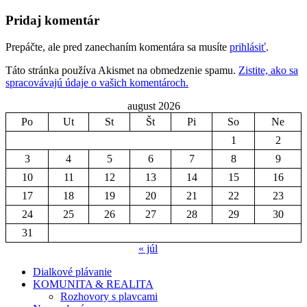
Pridaj komentár
Prepáčte, ale pred zanechaním komentára sa musíte
prihlásiť
.
Táto stránka používa Akismet na obmedzenie spamu.
Zistite, ako sa
spracovávajú údaje o vašich komentároch.
august 2026
Po
Ut
St
Št
Pi
So
Ne
1
2
3
4
5
6
7
8
9
10
11
12
13
14
15
16
17
18
19
20
21
22
23
24
25
26
27
28
29
30
31
« júl
Dialkové plávanie
KOMUNITA & REALITA
Rozhovory s plavcami