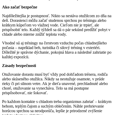
Ako začať bezpečne
Najdôležitejšia je postupnosť. Nikto sa nestáva otužilcom zo dňa na
deň. Dorastenci môžu začať studenou sprchou po tréningu alebo
krátkym kúpeľom vo vlažnej vode. Cieľom nie je trpieť, ale
prispôsobiť telo. Každý týždeň sa dá o pár sekúnd predĺžiť pobyt v
chlade alebo mierne znížiť teplota vody.
Vhodné sú aj tréningy na čerstvom vzduchu počas chladnejšieho
počasia – napríklad beh, turistika či silový tréning v exteriéri.
Dôležité je správne dýchanie, pokojná hlava a následné zahriatie po
každej expozícii.
Zásady bezpečnosti
Otužovanie dorastu musí byť vždy pod dohľadom trénera, rodiča
alebo skúseného otužilca. Nikdy sa neotužuje osamote, v prúde
rieky či pri silnom vetre. Ak je dieťa unavené, prechladnuté alebo
choré, otužovanie sa vynecháva. Telo sa má postupne
prispôsobovať, nie šokovať.
Po každom kontakte s chladom treba organizmus zahriať – krátkym
behom, teplým čajom a suchým oblečením. Náhle prehrievanie
horúcou sprchou sa neodporúča, lepšie je prirodzené zvýšenie