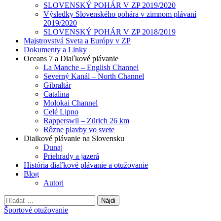
SLOVENSKÝ POHÁR V ZP 2019/2020
Výsledky Slovenského pohára v zimnom plávaní
2019/2020
SLOVENSKÝ POHÁR V ZP 2018/2019
Majstrovstvá Sveta a Európy v ZP
Dokumenty a Linky
Oceans 7 a Diaľkové plávanie
La Manche – English Channel
Severný Kanál – North Channel
Gibraltár
Catalina
Molokai Channel
Celé Lipno
Rapperswil – Zürich 26 km
Rôzne plavby vo svete
Dialkové plávanie na Slovensku
Dunaj
Priehrady a jazerá
História diaľkové plávanie a otužovanie
Blog
Autori
Hľadať:
Športové otužovanie