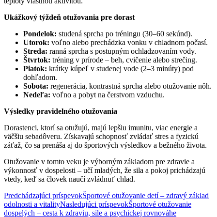
teploty vlastnou aktivitou.
Ukážkový týždeň otužovania pre dorast
Pondelok:
studená sprcha po tréningu (30–60 sekúnd).
Utorok:
voľno alebo prechádzka vonku v chladnom počasí.
Streda:
ranná sprcha s postupným ochladzovaním vody.
Štvrtok:
tréning v prírode – beh, cvičenie alebo strečing.
Piatok:
krátky kúpeľ v studenej vode (2–3 minúty) pod
dohľadom.
Sobota:
regenerácia, kontrastná sprcha alebo otužovanie nôh.
Nedeľa:
voľno a pobyt na čerstvom vzduchu.
Výsledky pravidelného otužovania
Dorastenci, ktorí sa otužujú, majú lepšiu imunitu, viac energie a
väčšiu sebadôveru. Získavajú schopnosť zvládať stres a fyzickú
záťaž, čo sa prenáša aj do športových výsledkov a bežného života.
Otužovanie v tomto veku je výborným základom pre zdravie a
výkonnosť v dospelosti – učí mladých, že sila a pokoj prichádzajú
vtedy, keď sa človek naučí zvládnuť chlad.
Navigácia
Predchádzajúci príspevok
Športové otužovanie detí – zdravý základ
odolnosti a vitality
Nasledujúci príspevok
Športové otužovanie
článkami
dospelých – cesta k zdraviu, sile a psychickej rovnováhe