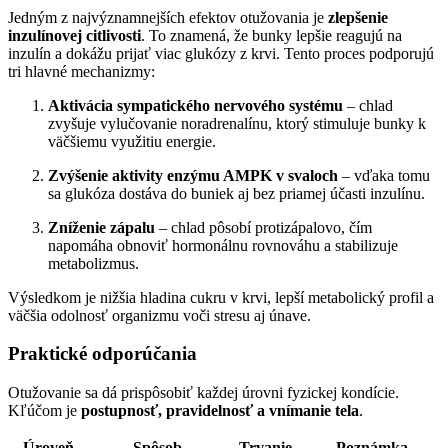
Jedným z najvýznamnejších efektov otužovania je
zlepšenie
inzulínovej citlivosti
. To znamená, že bunky lepšie reagujú na
inzulín a dokážu prijať viac glukózy z krvi. Tento proces podporujú
tri hlavné mechanizmy:
Aktivácia sympatického nervového systému
– chlad
zvyšuje vylučovanie noradrenalínu, ktorý stimuluje bunky k
väčšiemu využitiu energie.
Zvýšenie aktivity enzýmu AMPK v svaloch
– vďaka tomu
sa glukóza dostáva do buniek aj bez priamej účasti inzulínu.
Zníženie zápalu
– chlad pôsobí protizápalovo, čím
napomáha obnoviť hormonálnu rovnováhu a stabilizuje
metabolizmus.
Výsledkom je nižšia hladina cukru v krvi, lepší metabolický profil a
väčšia odolnosť organizmu voči stresu aj únave.
Praktické odporúčania
Otužovanie sa dá prispôsobiť každej úrovni fyzickej kondície.
Kľúčom je
postupnosť, pravidelnosť a vnímanie tela
.
Úroveň
Spôsob
Trvanie
Poznámka