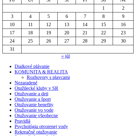
1
2
3
4
5
6
7
8
9
10
11
12
13
14
15
16
17
18
19
20
21
22
23
24
25
26
27
28
29
30
31
« júl
Dialkové plávanie
KOMUNITA & REALITA
Rozhovory s plavcami
Nezaradené
Otužilecké kluby v SR
Otužovanie a deti
Otužovanie a šport
Otužovanie benefity
Otužovanie vo vode
Otužovanie všeobecne
Pravidlá
Psychológia otvorenej vody
Rekreačné otužovanie