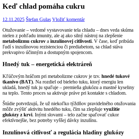
Keď chlad pomáha cukru
12.11.2025
Štefan Gulas
Vložiť komentár
Otužovanie – vedomé vystavovanie tela chladu – dnes veda skúma
nielen z pohľadu imunity, ale aj ako silný nástroj na zlepšenie
metabolizmu cukrov
a
inzulínovej citlivosti
. V čase, keď pribúda
ľudí s inzulínovou rezistenciou či prediabetom, sa chlad stáva
prekvapivo účinným a dostupným spojencom.
Hnedý tuk – energetická elektráreň
Kľúčovým hráčom pri metabolizme cukrov je tzv.
hnedé tukové
tkanivo (BAT)
. Na rozdiel od bieleho tuku, ktorý energiu len
ukladá, hnedý tuk ju spaľuje – premieňa glukózu a mastné kyseliny
na teplo. Tento proces sa aktivuje práve pri kontakte s chladom.
Štúdie potvrdzujú, že už niekoľko týždňov pravidelného otužovania
môže zvýšiť aktivitu hnedého tuku, čím sa zlepšuje
využitie
glukózy z krvi
. Inými slovami – telo začne spaľovať cukor
efektívnejšie, bez potreby vyššej dávky inzulínu.
Inzulínová citlivosť a regulácia hladiny glukózy