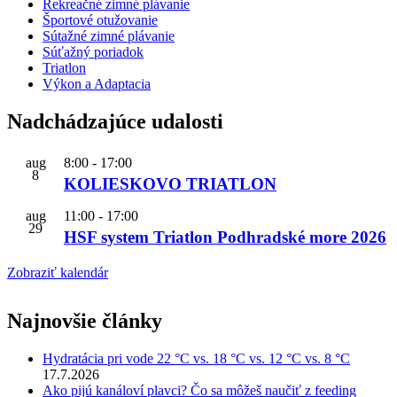
Rekreačné zimné plávanie
Športové otužovanie
Sútažné zimné plávanie
Súťažný poriadok
Triatlon
Výkon a Adaptacia
Nadchádzajúce udalosti
aug
8:00
-
17:00
8
KOLIESKOVO TRIATLON
aug
11:00
-
17:00
29
HSF system Triatlon Podhradské more 2026
Zobraziť kalendár
Najnovšie články
Hydratácia pri vode 22 °C vs. 18 °C vs. 12 °C vs. 8 °C
17.7.2026
Ako pijú kanáloví plavci? Čo sa môžeš naučiť z feeding