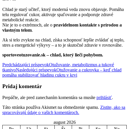
Chlad je starý učiteľ, ktorý moderná veda znovu objavuje. Pomáha
telu regulovať cukor, aktivuje spaľovanie a podporuje zdravé
metabolické reakcie.
Nie je to o extrémoch, ale o
pravidelnom kontakte s prírodou a
vlastným telom
.
Ak si telo zvykne na chlad, získa schopnosť lepšie zvládať aj teplo,
stres a energetické výkyvy – a to je skutočné zdravie v rovnováhe.
sportoveotuzovanie.sk – chlad, ktorý lieči pohybom.
Navigácia
Predchádzajúci príspevok
Otužovanie, metabolizmus a tukové
tkanivo
Nasledujúci príspevok
Otužovanie a cukrovka – keď chlad
článkami
pomáha stabilizovať hladinu cukru v krvi
Pridaj komentár
Prepáčte, ale pred zanechaním komentára sa musíte
prihlásiť
.
Táto stránka používa Akismet na obmedzenie spamu.
Zistite, ako sa
spracovávajú údaje o vašich komentároch.
august 2026
Po
Ut
St
Št
Pi
So
Ne