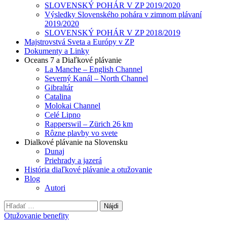
SLOVENSKÝ POHÁR V ZP 2019/2020
Výsledky Slovenského pohára v zimnom plávaní
2019/2020
SLOVENSKÝ POHÁR V ZP 2018/2019
Majstrovstvá Sveta a Európy v ZP
Dokumenty a Linky
Oceans 7 a Diaľkové plávanie
La Manche – English Channel
Severný Kanál – North Channel
Gibraltár
Catalina
Molokai Channel
Celé Lipno
Rapperswil – Zürich 26 km
Rôzne plavby vo svete
Dialkové plávanie na Slovensku
Dunaj
Priehrady a jazerá
História diaľkové plávanie a otužovanie
Blog
Autori
Hľadať:
Otužovanie benefity