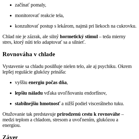
začínať pomaly,
monitorovať reakcie tela,
konzultovať postup s lekárom, najmä pri liekoch na cukrovku.
Chlad nie je zázrak, ale silný
hormetický stimul
– teda mierny
stres, ktorý núti telo adaptovať sa a silnieť.
Rovnováha v chlade
Vystavenie sa chladu posilňuje nielen telo, ale aj psychiku. Okrem
lepšej regulácie glukózy prináša:
vyššiu
energiu počas dňa
,
lepšiu náladu
vďaka uvoľňovaniu endorfínov,
stabilnejšiu hmotnosť
a nižší podiel viscerálneho tuku.
Otužovanie tak predstavuje
prirodzenú cestu k rovnováhe
–
medzi teplom a chladom, stresom a uvoľnením, glukózou a
energiou.
Záver