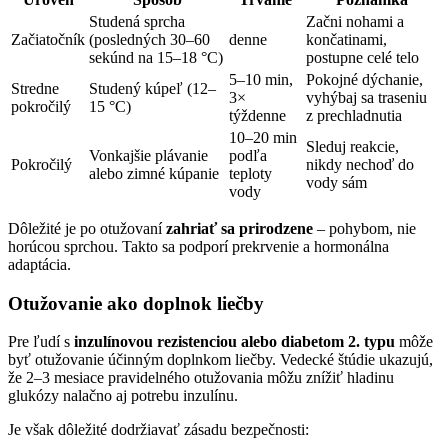
Studená sprcha
Začni nohami a
Začiatočník
(posledných 30–60
denne
končatinami,
sekúnd na 15–18 °C)
postupne celé telo
5–10 min,
Pokojné dýchanie,
Stredne
Studený kúpeľ (12–
3×
vyhýbaj sa traseniu
pokročilý
15 °C)
týždenne
z prechladnutia
10–20 min
Sleduj reakcie,
Vonkajšie plávanie
podľa
Pokročilý
nikdy nechoď do
alebo zimné kúpanie
teploty
vody sám
vody
Dôležité je po otužovaní
zahriať sa prirodzene
– pohybom, nie
horúcou sprchou. Takto sa podporí prekrvenie a hormonálna
adaptácia.
Otužovanie ako doplnok liečby
Pre ľudí s
inzulínovou rezistenciou alebo diabetom 2. typu
môže
byť otužovanie účinným doplnkom liečby. Vedecké štúdie ukazujú,
že 2–3 mesiace pravidelného otužovania môžu znížiť hladinu
glukózy nalačno aj potrebu inzulínu.
Je však dôležité dodržiavať zásadu bezpečnosti: